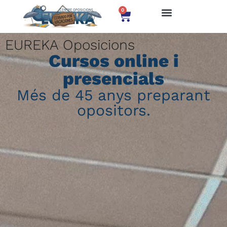
0
EUREKA Oposicions
Cursos online i
presencials
Més de 45 anys preparant
opositors.