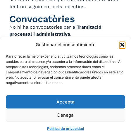
fent un seguiment dels objectius.
Convocatòries
No hi ha convocatòries per a
Tramitació
processal i administrativa
.
Tramitació processal i
Gestionar el consentimiento
administrativa
Para ofrecer la mejor experiencia, utilizamos tecnologías como las
cookies para almacenar y/o acceder a la información del dispositivo. Al
aceptar estas tecnologías, podremos procesar datos como el
comportamiento de navegación o los identificadores únicos en este sitio
web. No aceptar o revocar el consentimiento puede afectar
Fases i proves
negativamente a ciertas funciones.
CONTACTA'NS
Accepta
T’informarem de tots els
Denega
nostres cursos
Tel.
+34 93 268 24 79
Política de privacidad